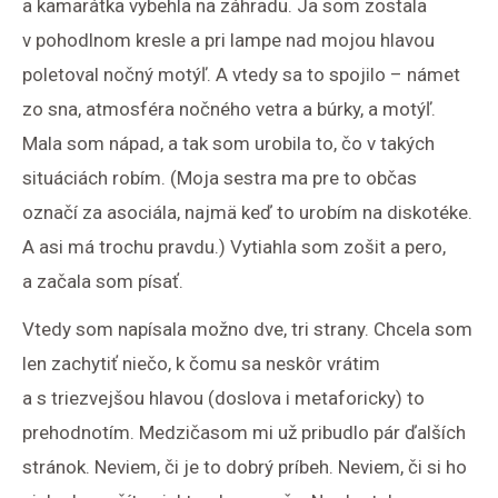
a kamarátka vybehla na záhradu. Ja som zostala
v pohodlnom kresle a pri lampe nad mojou hlavou
poletoval nočný motýľ. A vtedy sa to spojilo – námet
zo sna, atmosféra nočného vetra a búrky, a motýľ.
Mala som nápad, a tak som urobila to, čo v takých
situáciách robím. (Moja sestra ma pre to občas
označí za asociála, najmä keď to urobím na diskotéke.
A asi má trochu pravdu.) Vytiahla som zošit a pero,
a začala som písať.
Vtedy som napísala možno dve, tri strany. Chcela som
len zachytiť niečo, k čomu sa neskôr vrátim
a s triezvejšou hlavou (doslova i metaforicky) to
prehodnotím. Medzičasom mi už pribudlo pár ďalších
stránok. Neviem, či je to dobrý príbeh. Neviem, či si ho