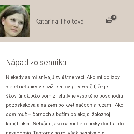
Preskočiť
na
Katarína Tholtová
obsah
Ma
Me
Nápad zo senníka
Niekedy sa mi snívajú zvláštne veci. Ako mi do izby
vletel netopier a snažil sa ma presvedčiť, že je
škovránok. Ako som z relatívne vysokého poschodia
pozoskakovala na zem po kvetináčoch s ružami. Ako
som muž – černoch a bežím po akejsi železnej
konštrukcii. Netuším, ako sa mi tieto prvky dostali do
nevedomia. Tentoraz sa mi však nesnívalo o