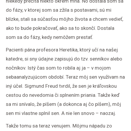
niekedy prečíta niekto okrem mňa. No dostala som sa
do fázy, v ktorej som sa zžila s postavami, sú mi
blízke, stali sa súčasťou môjho života a chcem vedieť,
ako to bude pokračovať, ako sa to skončí. Dostala
som sa do fázy, kedy nemôžem prestať.
Pacienti pána profesora Heretika, ktorý učí na našej
katedre, si sny údajne zapisujú do tzv. senníkov alebo
nočníkov. Istý čas som to robila aj ja – v mojom
sebaanalyzujúcom období. Teraz môj sen využívam na
iný účel. Sigmund Freud tvrdil, že sen je kráľovskou
cestou do nevedomia či splnením priania. Takže keď
sa mi snívalo, že píšem (a dokonca aj čo píšem), môj
sen mi vlastne splnil sen. A nie len snovo – naozaj.
Takže tomu sa teraz venujem. Môjmu nápadu zo