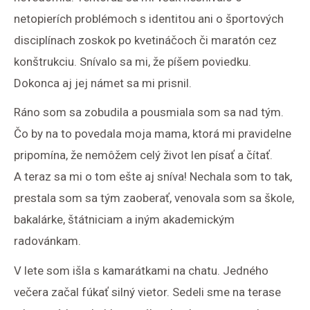
netopierích problémoch s identitou ani o športových
disciplínach zoskok po kvetináčoch či maratón cez
konštrukciu. Snívalo sa mi, že píšem poviedku.
Dokonca aj jej námet sa mi prisnil.
Ráno som sa zobudila a pousmiala som sa nad tým.
Čo by na to povedala moja mama, ktorá mi pravidelne
pripomína, že nemôžem celý život len písať a čítať.
A teraz sa mi o tom ešte aj sníva! Nechala som to tak,
prestala som sa tým zaoberať, venovala som sa škole,
bakalárke, štátniciam a iným akademickým
radovánkam.
V lete som išla s kamarátkami na chatu. Jedného
večera začal fúkať silný vietor. Sedeli sme na terase