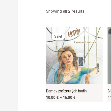
Showing all 2 results
Sale!
Domov zmiznutých hodín
S 
10,00
€
–
16,00
€
1