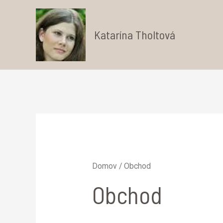
Preskočiť
na
Katarína Tholtová
obsah
Domov
/ Obchod
Obchod