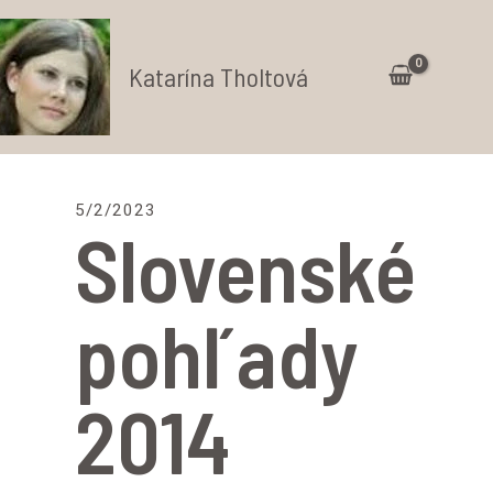
Preskočiť
na
Katarína Tholtová
obsah
Ma
Me
5/2/2023
Slovenské
pohľady
2014