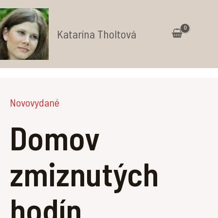
Preskočiť
na
Katarína Tholtová
obsah
Ma
Me
Novovydané
Domov
zmiznutých
hodín