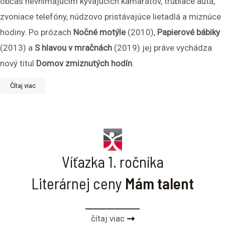
občas nevnímajúcim kývajúcich kamarátov, trúbiace autá,
zvoniace telefóny, núdzovo pristávajúce lietadlá a miznúce
hodiny. Po prózach
Nočné motýle
(2010),
Papierové bábiky
(2013) a
S hlavou v mračnách
(2019) jej práve vychádza
nový titul
Domov zmiznutých hodín
.
Čítaj viac
Víťazka 1. ročníka
Literárnej ceny
Mám talent
čítaj viac