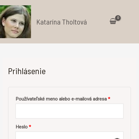
Preskočiť
na
Katarína Tholtová
obsah
Ma
Me
Prihlásenie
Povinné
Používateľské meno alebo e-mailová adresa
*
Povinné
Heslo
*