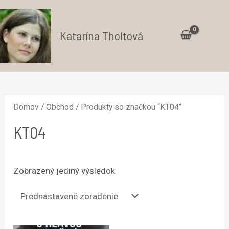
Preskočiť
na
Katarína Tholtová
obsah
Ma
Me
Domov
/
Obchod
/ Produkty so značkou “KT04”
KT04
Zobrazený jediný výsledok