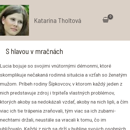
Preskočiť
na
Katarína Tholtová
obsah
Ma
Me
S hlavou v mračnách
Lucia bojuje so svojimi vnútornými démonmi, ktoré
skomplikuje nečakaná rodinná situácia a vzťah so ženatým
mužom. Príbeh rodiny Šípkovcov, v ktorom každý jeden z
nich predstavuje zdroj i trpiteľa vlastných problémov,
ktorých akoby sa nedokázali vzdať, akoby na nich lipli, a čím
viac ich tie trápenia zraňovali, tým viac sa ich zubami-
nechtami držali, neustále sa vracali k tomu, čo im
ubližovalo. Každý z nich sa drží v bubline svojich osobných